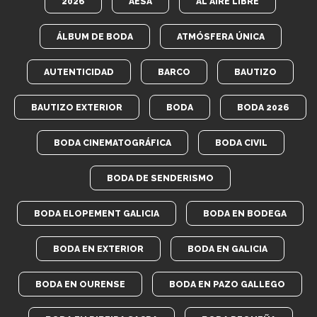
2026
AESA
AL AIRE LIBRE
ÁLBUM DE BODA
ATMÓSFERA ÚNICA
AUTENTICIDAD
BARCO
BAUTIZO
BAUTIZO EXTERIOR
BODA
BODA 2026
BODA CINEMATOGRÁFICA
BODA CIVIL
BODA DE SENDERISMO
BODA ELOPEMENT GALICIA
BODA EN BODEGA
BODA EN EXTERIOR
BODA EN GALICIA
BODA EN OURENSE
BODA EN PAZO GALLEGO