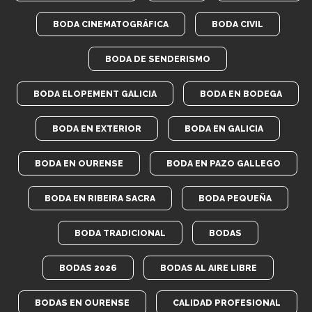
BODA CINEMATOGRÁFICA
BODA CIVIL
BODA DE SENDERISMO
BODA ELOPEMENT GALICIA
BODA EN BODEGA
BODA EN EXTERIOR
BODA EN GALICIA
BODA EN OURENSE
BODA EN PAZO GALLEGO
BODA EN RIBEIRA SACRA
BODA PEQUEÑA
BODA TRADICIONAL
BODAS
BODAS 2026
BODAS AL AIRE LIBRE
BODAS EN OURENSE
CALIDAD PROFESIONAL