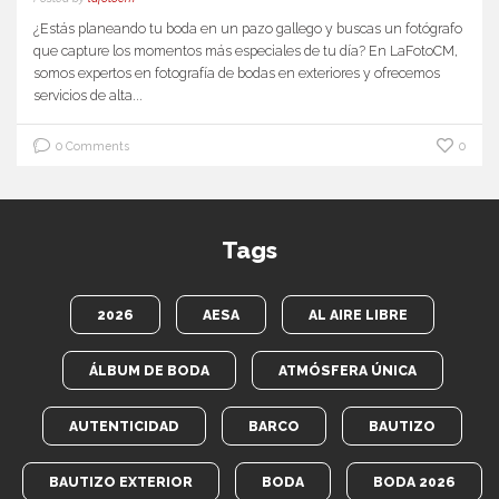
¿Estás planeando tu boda en un pazo gallego y buscas un fotógrafo
que capture los momentos más especiales de tu día? En LaFotoCM,
somos expertos en fotografía de bodas en exteriores y ofrecemos
servicios de alta...
0 Comments
0
Tags
2026
AESA
AL AIRE LIBRE
ÁLBUM DE BODA
ATMÓSFERA ÚNICA
AUTENTICIDAD
BARCO
BAUTIZO
BAUTIZO EXTERIOR
BODA
BODA 2026