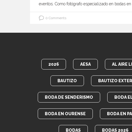
eventos. Como fotógrafo especializado en bodas en e
0 Comments
2026
AESA
AL AIRE L
BAUTIZO
BAUTIZO EXTER
BODA DE SENDERISMO
BODA E
BODA EN OURENSE
BODA EN P
BODAS
BODAS 2026