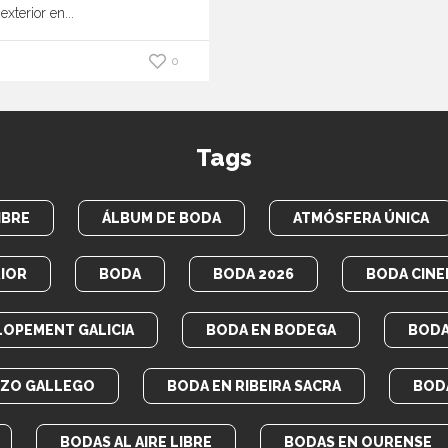
xterior en...
0
Tags
IBRE
ÁLBUM DE BODA
ATMÓSFERA ÚNICA
IOR
BODA
BODA 2026
BODA CINE
LOPEMENT GALICIA
BODA EN BODEGA
BODA
AZO GALLEGO
BODA EN RIBEIRA SACRA
BOD
BODAS AL AIRE LIBRE
BODAS EN OURENSE