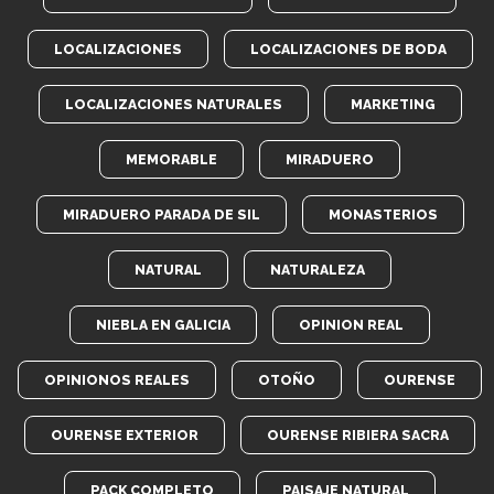
LOCALIZACIONES
LOCALIZACIONES DE BODA
LOCALIZACIONES NATURALES
MARKETING
MEMORABLE
MIRADUERO
MIRADUERO PARADA DE SIL
MONASTERIOS
NATURAL
NATURALEZA
NIEBLA EN GALICIA
OPINION REAL
OPINIONOS REALES
OTOÑO
OURENSE
OURENSE EXTERIOR
OURENSE RIBIERA SACRA
PACK COMPLETO
PAISAJE NATURAL