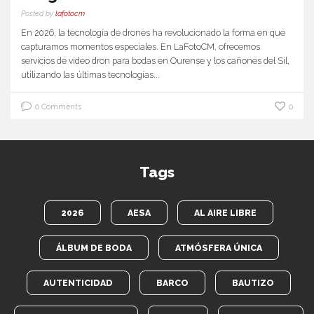
Posted by
lafotocm
En 2026, la tecnología de drones ha revolucionado la forma en que
capturamos momentos especiales. En LaFotoCM, ofrecemos
servicios de video dron para bodas en Ourense y los cañones del Sil,
utilizando las últimas tecnologías...
0 Comments
0
Tags
2026
AESA
AL AIRE LIBRE
ÁLBUM DE BODA
ATMÓSFERA ÚNICA
AUTENTICIDAD
BARCO
BAUTIZO