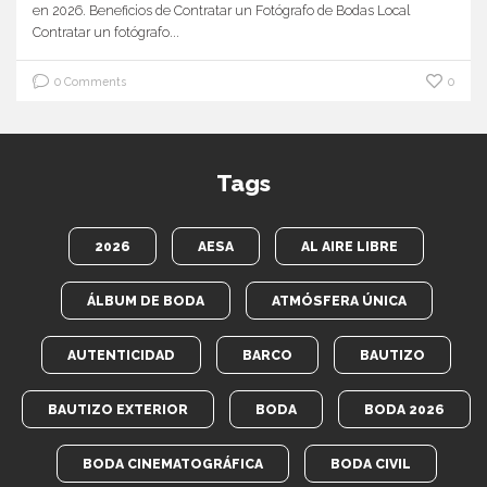
en 2026. Beneficios de Contratar un Fotógrafo de Bodas Local
Contratar un fotógrafo...
0 Comments
0
Tags
2026
AESA
AL AIRE LIBRE
ÁLBUM DE BODA
ATMÓSFERA ÚNICA
AUTENTICIDAD
BARCO
BAUTIZO
BAUTIZO EXTERIOR
BODA
BODA 2026
BODA CINEMATOGRÁFICA
BODA CIVIL