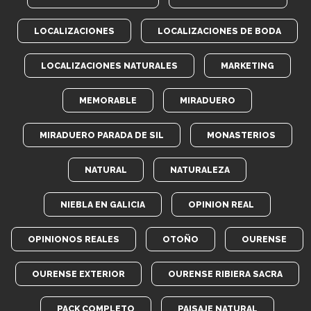
LOCALIZACIONES
LOCALIZACIONES DE BODA
LOCALIZACIONES NATURALES
MARKETING
MEMORABLE
MIRADUERO
MIRADUERO PARADA DE SIL
MONASTERIOS
NATURAL
NATURALEZA
NIEBLA EN GALICIA
OPINION REAL
OPINIONOS REALES
OTOÑO
OURENSE
OURENSE EXTERIOR
OURENSE RIBIERA SACRA
PACK COMPLETO
PAISAJE NATURAL