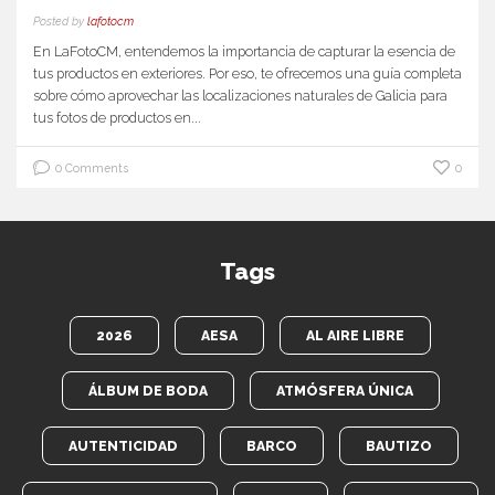
Posted by
lafotocm
En LaFotoCM, entendemos la importancia de capturar la esencia de
tus productos en exteriores. Por eso, te ofrecemos una guía completa
sobre cómo aprovechar las localizaciones naturales de Galicia para
tus fotos de productos en...
0 Comments
0
Tags
2026
AESA
AL AIRE LIBRE
ÁLBUM DE BODA
ATMÓSFERA ÚNICA
AUTENTICIDAD
BARCO
BAUTIZO