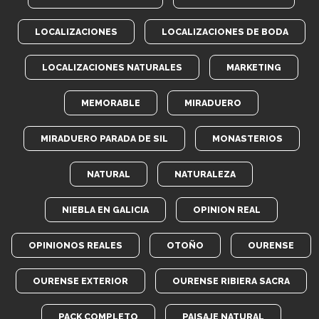
LOCALIZACIONES
LOCALIZACIONES DE BODA
LOCALIZACIONES NATURALES
MARKETING
MEMORABLE
MIRADUERO
MIRADUERO PARADA DE SIL
MONASTERIOS
NATURAL
NATURALEZA
NIEBLA EN GALICIA
OPINION REAL
OPINIONOS REALES
OTOÑO
OURENSE
OURENSE EXTERIOR
OURENSE RIBIERA SACRA
PACK COMPLETO
PAISAJE NATURAL