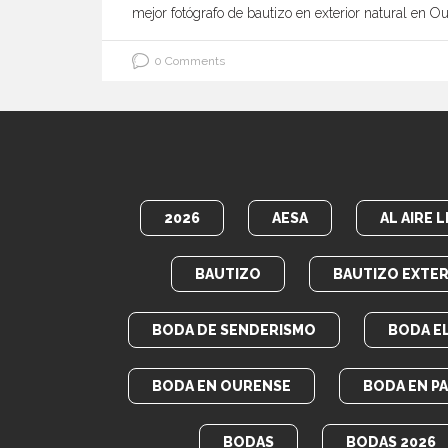
mejor fotógrafo de bautizo en exterior natural en O
0 Comments
2026
AESA
AL AIRE L
BAUTIZO
BAUTIZO EXTER
BODA DE SENDERISMO
BODA E
BODA EN OURENSE
BODA EN P
BODAS
BODAS 2026