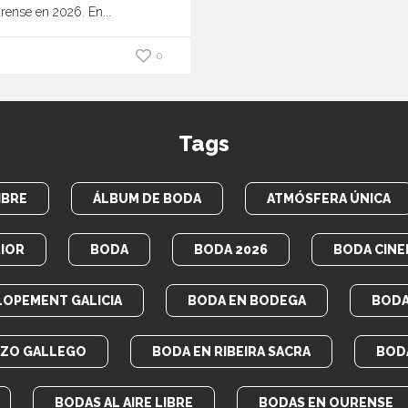
urense en 2026. En...
0
Tags
IBRE
ÁLBUM DE BODA
ATMÓSFERA ÚNICA
IOR
BODA
BODA 2026
BODA CINE
LOPEMENT GALICIA
BODA EN BODEGA
BODA
AZO GALLEGO
BODA EN RIBEIRA SACRA
BOD
BODAS AL AIRE LIBRE
BODAS EN OURENSE