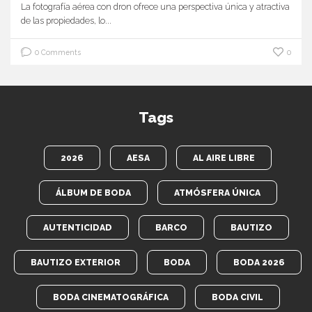
La fotografía aérea con dron ofrece una perspectiva única y atractiva
de las propiedades, lo...
0 Comments
0
Tags
2026
AESA
AL AIRE LIBRE
ÁLBUM DE BODA
ATMÓSFERA ÚNICA
AUTENTICIDAD
BARCO
BAUTIZO
BAUTIZO EXTERIOR
BODA
BODA 2026
BODA CINEMATOGRÁFICA
BODA CIVIL