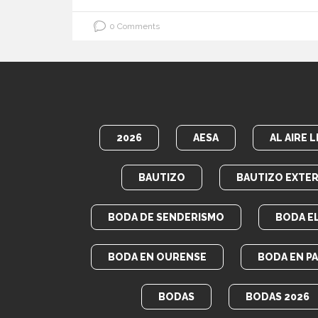
0 Comments
2026
AESA
AL AIRE L
BAUTIZO
BAUTIZO EXTER
BODA DE SENDERISMO
BODA E
BODA EN OURENSE
BODA EN P
BODAS
BODAS 2026