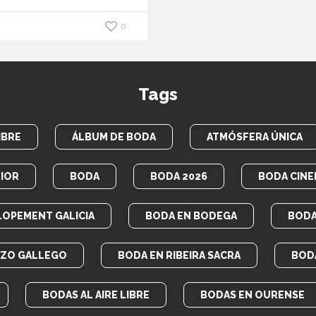
0
Tags
IBRE
ÁLBUM DE BODA
ATMÓSFERA ÚNICA
IOR
BODA
BODA 2026
BODA CINE
LOPEMENT GALICIA
BODA EN BODEGA
BODA
AZO GALLEGO
BODA EN RIBEIRA SACRA
BOD
BODAS AL AIRE LIBRE
BODAS EN OURENSE