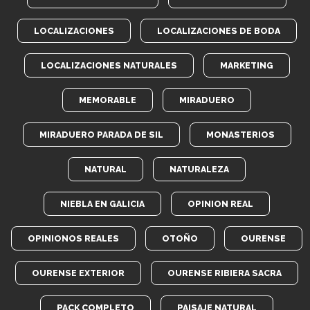
LOCALIZACIONES
LOCALIZACIONES DE BODA
LOCALIZACIONES NATURALES
MARKETING
MEMORABLE
MIRADUERO
MIRADUERO PARADA DE SIL
MONASTERIOS
NATURAL
NATURALEZA
NIEBLA EN GALICIA
OPINION REAL
OPINIONOS REALES
OTOÑO
OURENSE
OURENSE EXTERIOR
OURENSE RIBIERA SACRA
PACK COMPLETO
PAISAJE NATURAL