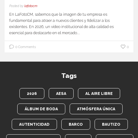
Posted by
lafotocm
En LaFotoCM, sabemos que la imagen de tu empresa es
fundamental para atraer a nuevos clientes y fidelizar a los
existentes. En 2026, un vídeo institucional de alta calidad es
esencial para destacarte en el mercado...
0 Comments
0
Tags
2026
AESA
AL AIRE LIBRE
ÁLBUM DE BODA
ATMÓSFERA ÚNICA
AUTENTICIDAD
BARCO
BAUTIZO