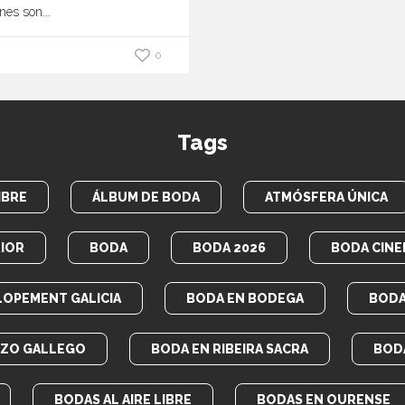
nes son...
0
Tags
IBRE
ÁLBUM DE BODA
ATMÓSFERA ÚNICA
IOR
BODA
BODA 2026
BODA CINE
LOPEMENT GALICIA
BODA EN BODEGA
BODA
AZO GALLEGO
BODA EN RIBEIRA SACRA
BOD
BODAS AL AIRE LIBRE
BODAS EN OURENSE