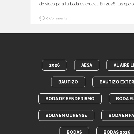
de video para tu boda es crucial. En 2026, las opcio
0 Comments
2026
AESA
AL AIRE L
BAUTIZO
BAUTIZO EXTER
BODA DE SENDERISMO
BODA E
BODA EN OURENSE
BODA EN P
BODAS
BODAS 2026