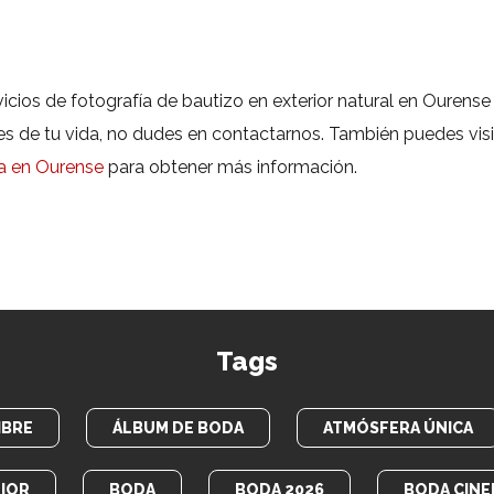
ios de fotografía de bautizo en exterior natural en Ourense 
 de tu vida, no dudes en contactarnos. También puedes visit
ta en Ourense
para obtener más información.
Tags
IBRE
ÁLBUM DE BODA
ATMÓSFERA ÚNICA
IOR
BODA
BODA 2026
BODA CINE