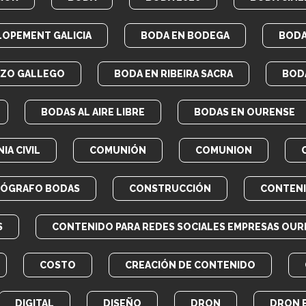
LOPEMENT GALICIA
BODA EN BODEGA
BODA
AZO GALLEGO
BODA EN RIBEIRA SACRA
BOD
BODAS AL AIRE LIBRE
BODAS EN OURENSE
IA CIVIL
COMUNIÓN
COMUNION
EÓGRAFO BODAS
CONSTRUCCIÓN
CONTEN
S
CONTENIDO PARA REDES SOCIALES EMPRESAS OUR
COSTO
CREACIÓN DE CONTENIDO
DIGITAL
DISEÑO
DRON
DRON 