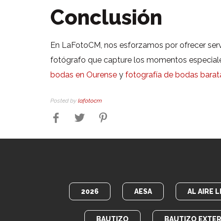
Conclusión
En LaFotoCM, nos esforzamos por ofrecer servic
fotógrafo que capture los momentos especiales
bodas en Ourense
y
fotografía de bodas bara
Posted by
lafotocm
2026
AESA
AL AIRE L
BAUTIZO
BAUTIZO EXTER