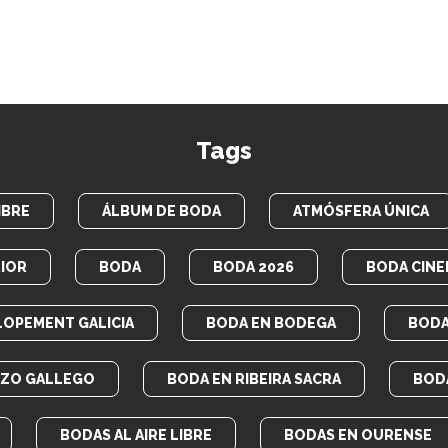
Tags
IBRE
ÁLBUM DE BODA
ATMÓSFERA ÚNICA
IOR
BODA
BODA 2026
BODA CINE
LOPEMENT GALICIA
BODA EN BODEGA
BODA
AZO GALLEGO
BODA EN RIBEIRA SACRA
BOD
BODAS AL AIRE LIBRE
BODAS EN OURENSE