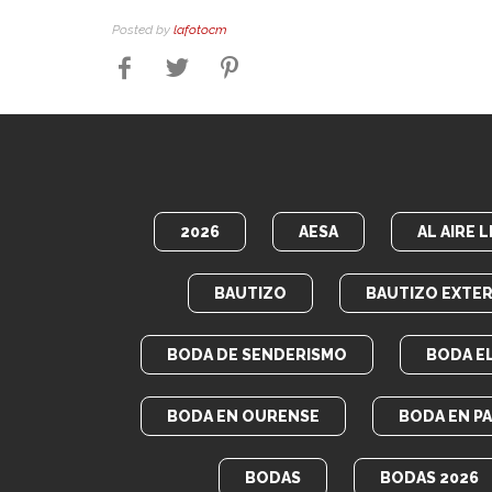
Posted by
lafotocm
2026
AESA
AL AIRE L
BAUTIZO
BAUTIZO EXTER
BODA DE SENDERISMO
BODA E
BODA EN OURENSE
BODA EN P
BODAS
BODAS 2026