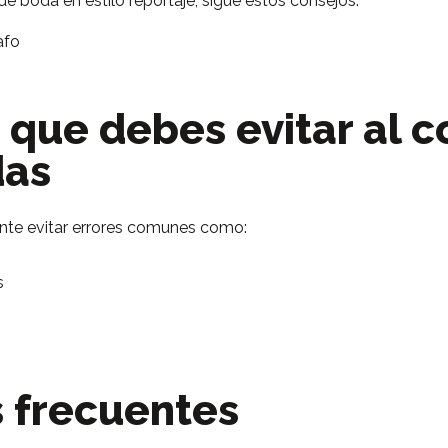
e boda en estilo reportaje, sigue estos consejos:
afo
que debes evitar al c
das
ante evitar errores comunes como:
s
 frecuentes