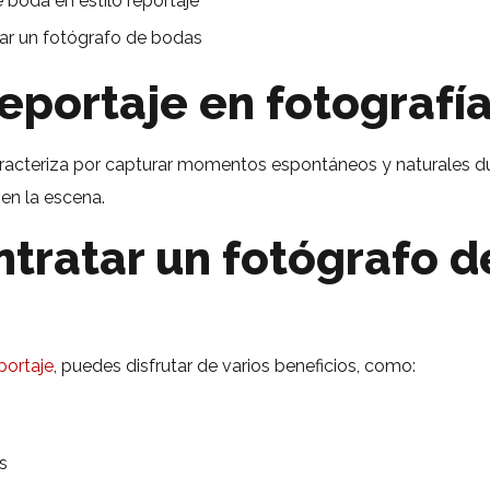
 boda en estilo reportaje
tar un fotógrafo de bodas
reportaje en fotografí
caracteriza por capturar momentos espontáneos y naturales du
 en la escena.
ntratar un fotógrafo d
portaje
, puedes disfrutar de varios beneficios, como:
s