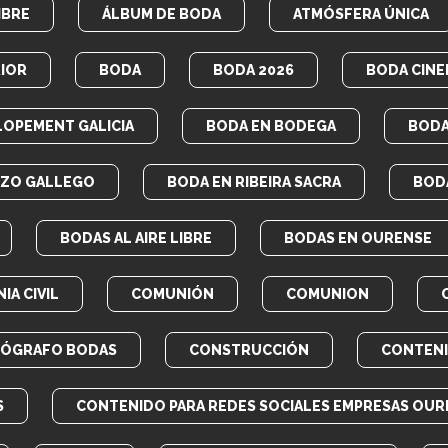
IBRE
ÁLBUM DE BODA
ATMÓSFERA ÚNICA
IOR
BODA
BODA 2026
BODA CINE
LOPEMENT GALICIA
BODA EN BODEGA
BODA
AZO GALLEGO
BODA EN RIBEIRA SACRA
BOD
BODAS AL AIRE LIBRE
BODAS EN OURENSE
IA CIVIL
COMUNIÓN
COMUNION
EÓGRAFO BODAS
CONSTRUCCIÓN
CONTEN
S
CONTENIDO PARA REDES SOCIALES EMPRESAS OUR