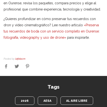
en Ourense, revisa los paquetes, compara precios y elige al
profesional que combine experiencia, tecnología y creatividad.
¿Quieres profundizar en cómo preservar tus recuerdos con
dron y vídeo cinematográfico? Lee nuestro artículo
«Preserva
tus recuerdos de boda con un servicio completo en Ourense:
fotografía, videography y uso de drone»
para inspirarte.
Posted by
lafotocm
Tags
2026
AESA
AL AIRE LIBRE