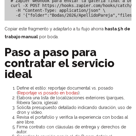
# Zapier webhook para enviar la galería final a Drop
curl -X POST https://hooks.zapier.com/hooks/catch/12
  -H "Content-Type: application/json" \

Copiar este fragmento y adaptarlo a tu flujo ahorra
hasta 5 h de
trabajo manual
por boda.
Paso a paso para
contratar el servicio
ideal
Define el estilo: reportaje documental vs. posado
(
Reportaje vs posado en bodas
).
Elabora una lista de localizaciones exteriores (parques,
Ribeira Sacra, iglesia).
Solicita presupuesto detallado indicando duración, uso de
dron y vídeo.
Revisa el portafolio y verifica la experiencia con bodas al
aire libre.
Firma contrato con cláusulas de entrega y derechos de
autor.