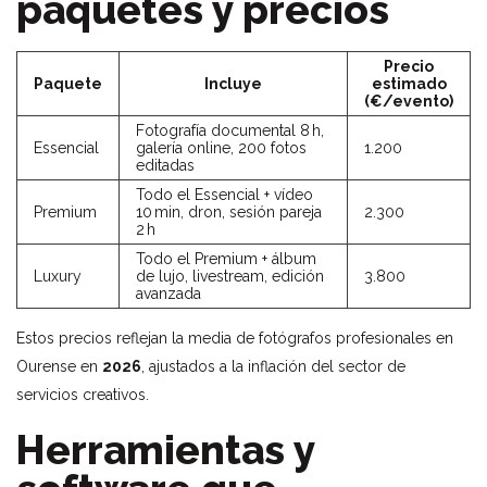
paquetes y precios
Precio
Paquete
Incluye
estimado
(€/evento)
Fotografía documental 8 h,
Essencial
galería online, 200 fotos
1.200
editadas
Todo el Essencial + vídeo
Premium
10 min, dron, sesión pareja
2.300
2 h
Todo el Premium + álbum
Luxury
de lujo, livestream, edición
3.800
avanzada
Estos precios reflejan la media de fotógrafos profesionales en
Ourense en
2026
, ajustados a la inflación del sector de
servicios creativos.
Herramientas y