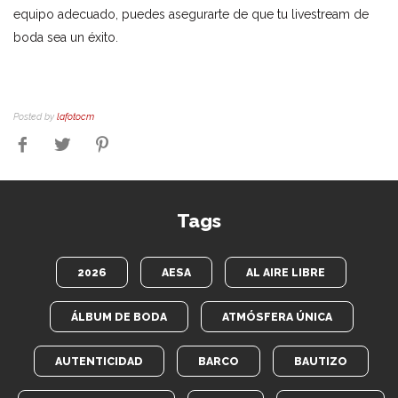
equipo adecuado, puedes asegurarte de que tu livestream de
boda sea un éxito.
Posted by
lafotocm
Tags
2026
AESA
AL AIRE LIBRE
ÁLBUM DE BODA
ATMÓSFERA ÚNICA
AUTENTICIDAD
BARCO
BAUTIZO