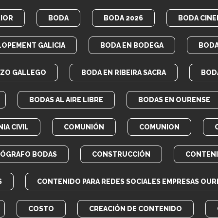
IOR
BODA
BODA 2026
BODA CINE
LOPEMENT GALICIA
BODA EN BODEGA
BODA
AZO GALLEGO
BODA EN RIBEIRA SACRA
BOD
BODAS AL AIRE LIBRE
BODAS EN OURENSE
IA CIVIL
COMUNIÓN
COMUNION
EÓGRAFO BODAS
CONSTRUCCIÓN
CONTEN
S
CONTENIDO PARA REDES SOCIALES EMPRESAS OUR
COSTO
CREACIÓN DE CONTENIDO