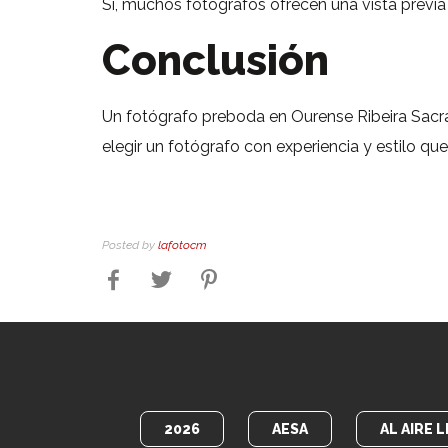
Si, muchos fotógrafos ofrecen una vista previ
Conclusión
Un fotógrafo preboda en Ourense Ribeira Sacra
elegir un fotógrafo con experiencia y estilo qu
Posted by
lafotocm
2026
AESA
AL AIRE L