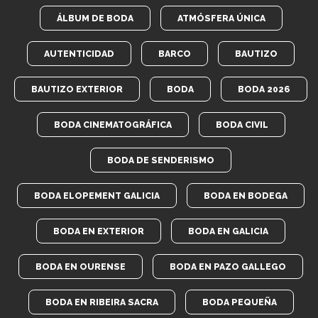
ÁLBUM DE BODA
ATMÓSFERA ÚNICA
AUTENTICIDAD
BARCO
BAUTIZO
BAUTIZO EXTERIOR
BODA
BODA 2026
BODA CINEMATOGRÁFICA
BODA CIVIL
BODA DE SENDERISMO
BODA ELOPEMENT GALICIA
BODA EN BODEGA
BODA EN EXTERIOR
BODA EN GALICIA
BODA EN OURENSE
BODA EN PAZO GALLEGO
BODA EN RIBEIRA SACRA
BODA PEQUEÑA