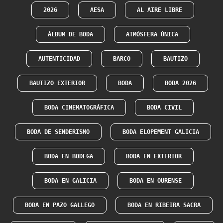
2026
AESA
AL AIRE LIBRE
ÁLBUM DE BODA
ATMÓSFERA ÚNICA
AUTENTICIDAD
BARCO
BAUTIZO
BAUTIZO EXTERIOR
BODA
BODA 2026
BODA CINEMATOGRÁFICA
BODA CIVIL
BODA DE SENDERISMO
BODA ELOPEMENT GALICIA
BODA EN BODEGA
BODA EN EXTERIOR
BODA EN GALICIA
BODA EN OURENSE
BODA EN PAZO GALLEGO
BODA EN RIBEIRA SACRA