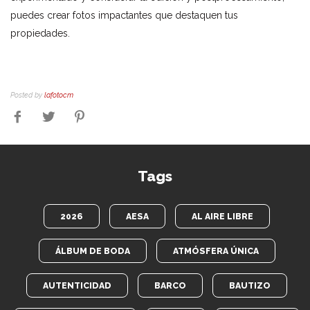
puedes crear fotos impactantes que destaquen tus
propiedades.
Posted by
lafotocm
Tags
2026
AESA
AL AIRE LIBRE
ÁLBUM DE BODA
ATMÓSFERA ÚNICA
AUTENTICIDAD
BARCO
BAUTIZO