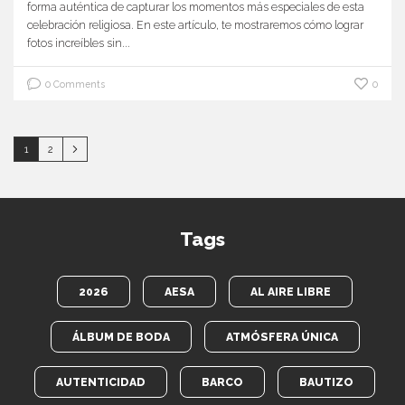
forma auténtica de capturar los momentos más especiales de esta
celebración religiosa. En este artículo, te mostraremos cómo lograr
fotos increíbles sin...
0 Comments
0
1
2
Tags
2026
AESA
AL AIRE LIBRE
ÁLBUM DE BODA
ATMÓSFERA ÚNICA
AUTENTICIDAD
BARCO
BAUTIZO