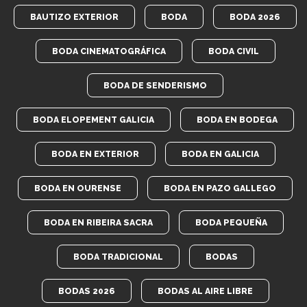
BAUTIZO EXTERIOR
BODA
BODA 2026
BODA CINEMATOGRÁFICA
BODA CIVIL
BODA DE SENDERISMO
BODA ELOPEMENT GALICIA
BODA EN BODEGA
BODA EN EXTERIOR
BODA EN GALICIA
BODA EN OURENSE
BODA EN PAZO GALLEGO
BODA EN RIBEIRA SACRA
BODA PEQUEÑA
BODA TRADICIONAL
BODAS
BODAS 2026
BODAS AL AIRE LIBRE