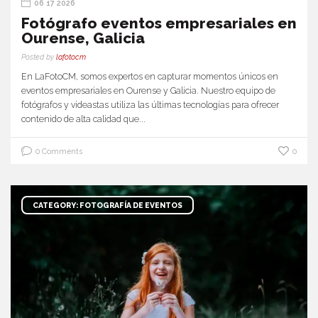
06 17 2026
Fotógrafo eventos empresariales en
Ourense, Galicia
Posted by
lafotocm
En LaFotoCM, somos expertos en capturar momentos únicos en
eventos empresariales en Ourense y Galicia. Nuestro equipo de
fotógrafos y videastas utiliza las últimas tecnologías para ofrecer
contenido de alta calidad que...
0 Comments
0
CATEGORY: FOTOGRAFÍA DE EVENTOS