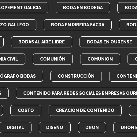
LOPEMENT GALICIA
BODA EN BODEGA
BODA
AZO GALLEGO
BODA EN RIBEIRA SACRA
BOD
BODAS AL AIRE LIBRE
BODAS EN OURENSE
IA CIVIL
COMUNIÓN
COMUNION
EÓGRAFO BODAS
CONSTRUCCIÓN
CONTEN
S
CONTENIDO PARA REDES SOCIALES EMPRESAS OUR
COSTO
CREACIÓN DE CONTENIDO
DIGITAL
DISEÑO
DRON
DRON 