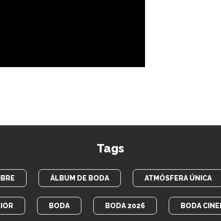
Tags
IBRE
ÁLBUM DE BODA
ATMÓSFERA ÚNICA
IOR
BODA
BODA 2026
BODA CINE